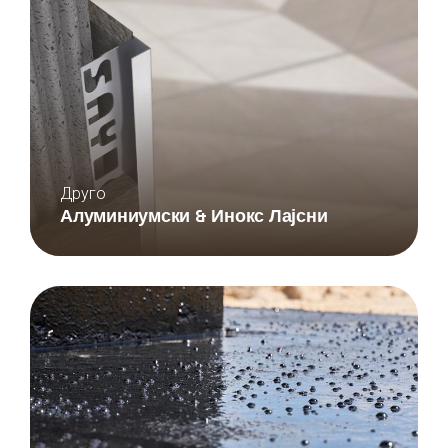
Друго
Алуминиумски & Инокс Лајсни